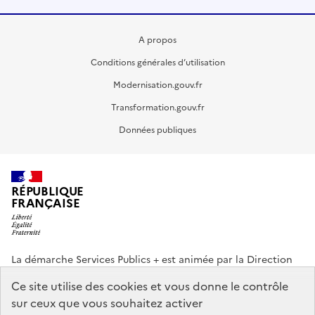
A propos
Conditions générales d’utilisation
Modernisation.gouv.fr
Transformation.gouv.fr
Données publiques
RÉPUBLIQUE
FRANÇAISE
La démarche Services Publics + est animée par la Direction
interministérielle de la Transformation publique (DITP).
Ce site utilise des cookies et vous donne le contrôle
sur ceux que vous souhaitez activer
info.gouv.fr
service-public.gouv.fr
legifrance.gouv.fr