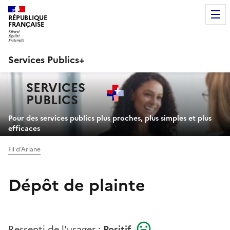
RÉPUBLIQUE
FRANÇAISE
Services Publics+
Navigation
SERVICES
principale
PUBLICS
+
Pour des services publics plus proches, plus simples et plus
efficaces
Fil d'Ariane
Dépôt de plainte
Ressenti de l'usager :
Positif