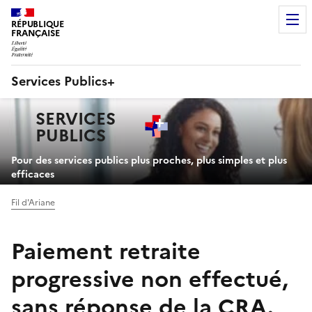
RÉPUBLIQUE
FRANÇAISE
Services Publics+
Navigation
SERVICES
principale
PUBLICS
+
Pour des services publics plus proches, plus simples et plus
efficaces
Fil d'Ariane
Paiement retraite
progressive non effectué,
sans réponse de la CRA.