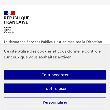
RÉPUBLIQUE
FRANÇAISE
La démarche Services Publics + est animée par la Direction
interministérielle de la Transformation publique (DITP).
Ce site utilise des cookies et vous donne le contrôle
sur ceux que vous souhaitez activer
info.gouv.fr
service-public.gouv.fr
legifrance.gouv.fr
data.gouv.fr
Tout accepter
Footer
Plan du site
Accessibilité partiellement conforme
Mentions légales
menu
Tout refuser
Données personnelles
Gestion des cookies
Personnaliser
Sauf mention contraire, tous les textes de ce site sont sous
licence
etalab-2.0