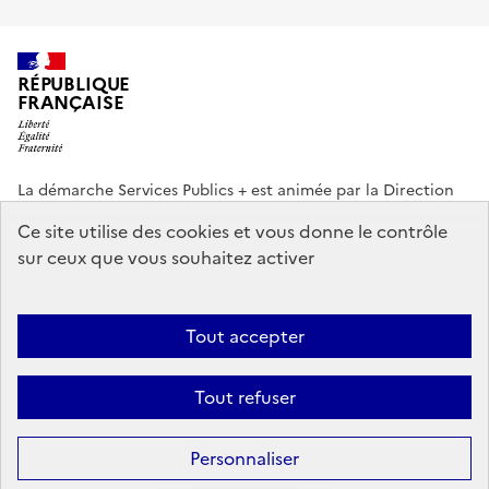
RÉPUBLIQUE
FRANÇAISE
La démarche Services Publics + est animée par la Direction
interministérielle de la Transformation publique (DITP).
Ce site utilise des cookies et vous donne le contrôle
sur ceux que vous souhaitez activer
info.gouv.fr
service-public.gouv.fr
legifrance.gouv.fr
data.gouv.fr
Tout accepter
Footer
Plan du site
Accessibilité partiellement conforme
Mentions légales
menu
Tout refuser
Données personnelles
Gestion des cookies
Personnaliser
Sauf mention contraire, tous les textes de ce site sont sous
licence
etalab-2.0