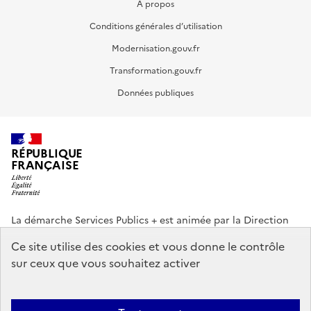
A propos
Conditions générales d’utilisation
Modernisation.gouv.fr
Transformation.gouv.fr
Données publiques
RÉPUBLIQUE
FRANÇAISE
La démarche Services Publics + est animée par la Direction
interministérielle de la Transformation publique (DITP).
Ce site utilise des cookies et vous donne le contrôle
sur ceux que vous souhaitez activer
info.gouv.fr
service-public.gouv.fr
legifrance.gouv.fr
data.gouv.fr