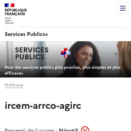
RÉPUBLIQUE
FRANÇAISE
Services Publics+
Navigation
SERVICES
principale
PUBLICS
+
Pour des services publics plus proches, plus simples et plus
efficaces
Fil d'Ariane
ircem-arrco-agirc
Ressenti de l'usager :
Négatif