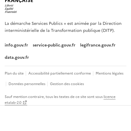
FRANÇAISE
La démarche Services Publics + est animée par la Direction
interministérielle de la Transformation publique (DITP).
info.gouv.fr
service-public.gouv.fr
legifrance.gouv.fr
data.gouv.fr
Footer
Plan du site
Accessibilité partiellement conforme
Mentions légales
menu
Données personnelles
Gestion des cookies
Sauf mention contraire, tous les textes de ce site sont sous
licence
etalab-2.0
Panneau
de
gestion
des