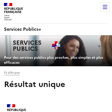
RÉPUBLIQUE
FRANÇAISE
Services Publics+
Navigation
SERVICES
principale
PUBLICS
+
Pour des services publics plus proches, plus simples et plus
efficaces
Fil d'Ariane
Résultat unique
RÉPUBLIQUE