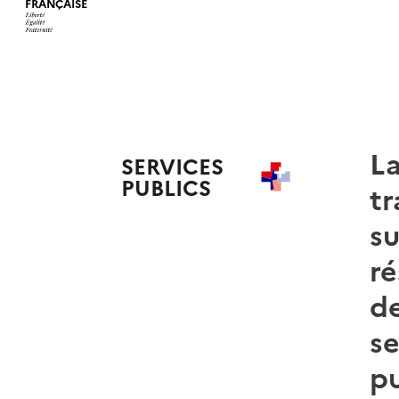
FRANÇAISE
L
SERVICES
PUBLICS
+
t
su
ré
d
se
pu