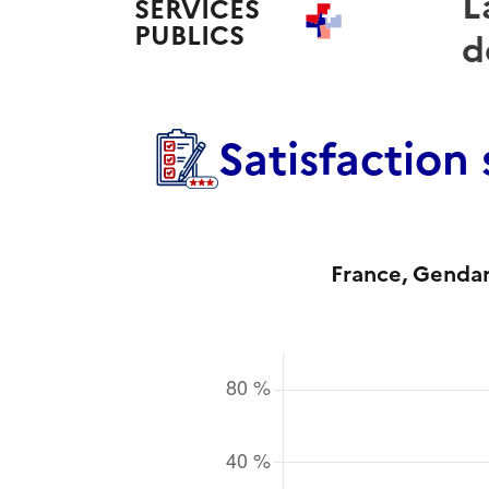
L
SERVICES
PUBLICS
+
d
Satisfaction
France
, Genda