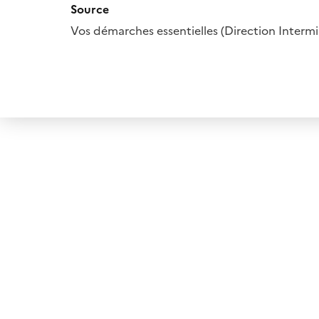
Source
Vos démarches essentielles (Direction Interm
Panneau
de
gestion
des
cookies