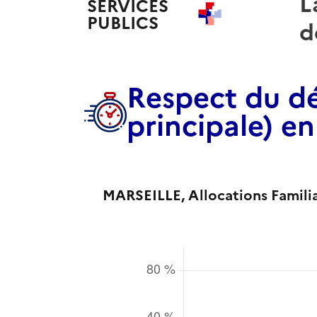
L
SERVICES
PUBLICS
+
d
Respect du dé
principale) e
MARSEILLE
, Allocations Famil