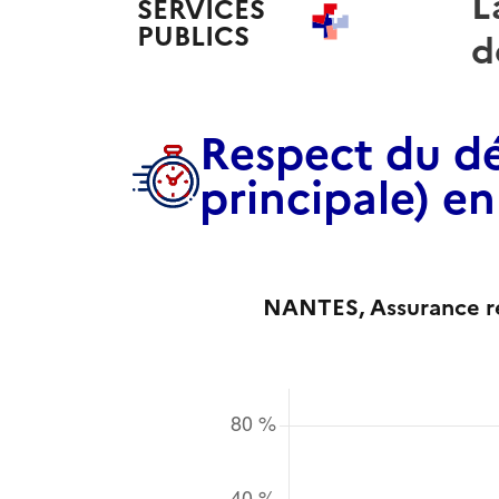
L
SERVICES
PUBLICS
+
d
Respect du dé
principale) e
NANTES
, Assurance r