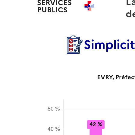
La
SERVICES
PUBLICS
+
de
Simplici
EVRY
, Préfe