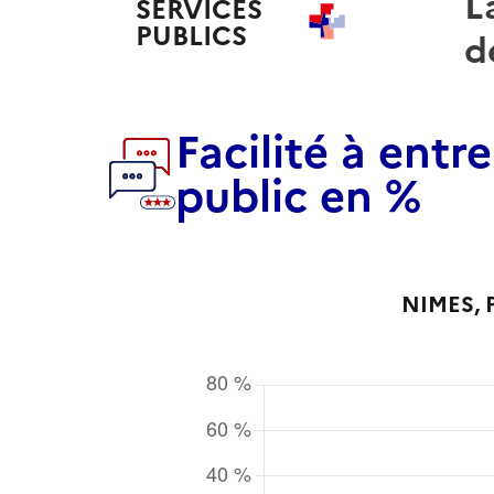
L
SERVICES
PUBLICS
+
d
Facilité à entr
public en %
NIMES
,