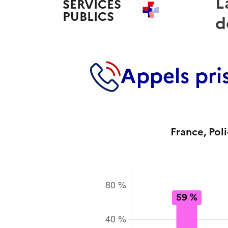
L
SERVICES
PUBLICS
+
d
Appels pri
France
, Pol