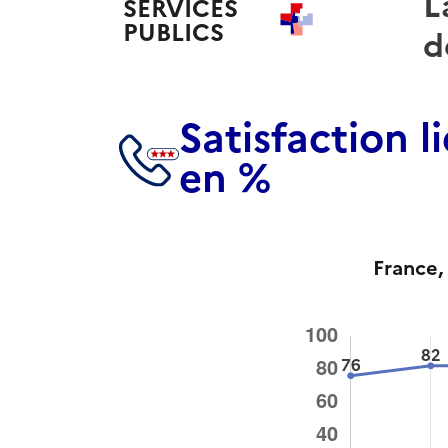
L
SERVICES
PUBLICS
+
d
Satisfaction 
en %
France
,