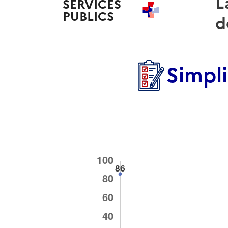
L
SERVICES
PUBLICS
+
d
Simpl