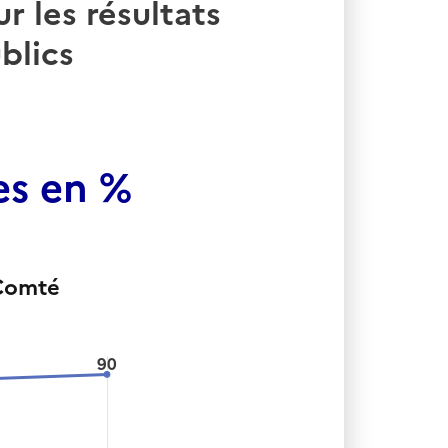
r les résultats
blics
es en %
 Comté