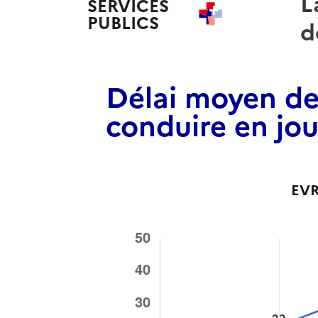
L
SERVICES
PUBLICS
+
d
Délai moyen de
conduire en jou
EV