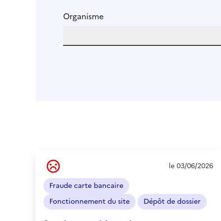
Organisme
Ressenti
le 03/06/2026
de
l'usager
Fraude carte bancaire
:
Négatif
Fonctionnement du site
Dépôt de dossier