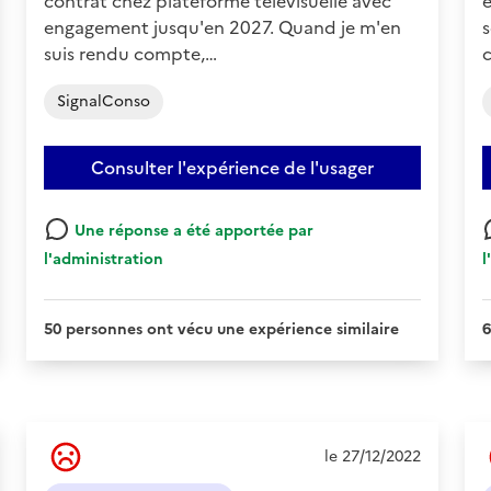
contrat chez plateforme télévisuelle avec
e
engagement jusqu'en 2027. Quand je m'en
s
suis rendu compte,…
SignalConso
Consulter l'expérience de l'usager
Une réponse a été apportée par
l'administration
l
50 personnes ont vécu une expérience similaire
6
Ressenti
le 27/12/2022
de
l'usager