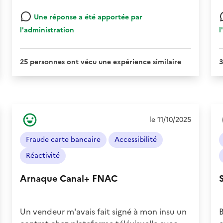
Une réponse a été apportée par
l'administration
l
25 personnes ont vécu une expérience similaire
3
Ressenti
le 11/10/2025
de
l'usager
Fraude carte bancaire
Accessibilité
:
Positif
Réactivité
Arnaque Canal+ FNAC
Un vendeur m'avais fait signé à mon insu un
B