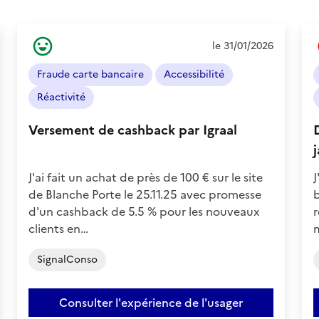
Ressenti
le 31/01/2026
de
l'usager
Fraude carte bancaire
Accessibilité
:
Positif
Réactivité
Versement de cashback par Igraal
J'ai fait un achat de près de 100 € sur le site
J
de Blanche Porte le 25.11.25 avec promesse
b
d'un cashback de 5.5 % pour les nouveaux
r
clients en…
SignalConso
Consulter l'expérience de l'usager