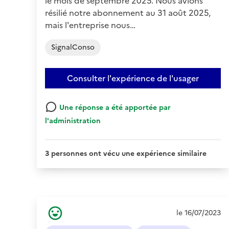
le mois de septembre 2025. Nous avions
résilié notre abonnement au 31 août 2025,
mais l'entreprise nous…
SignalConso
Consulter l'expérience de l'usager
Une réponse a été apportée par
l'administration
3 personnes ont vécu une expérience similaire
Ressenti
le 16/07/2023
de
l'usager