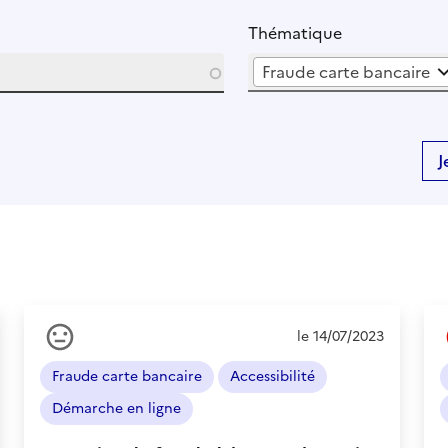
Thématique
Fraude carte bancaire
J
Ressenti
le 14/07/2023
de
l'usager
Fraude carte bancaire
Accessibilité
:
Neutre
Démarche en ligne