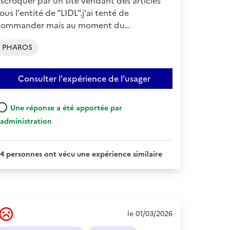
scroquer par un site vendant des articles
ous l'entité de "LIDL".j'ai tenté de
commander mais au moment du…
PHAROS
Consulter l'expérience de l'usager
Une réponse a été apportée par
'administration
4 personnes ont vécu une expérience similaire
Ressenti
le 01/03/2026
de
l'usager