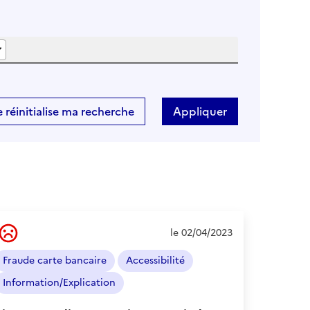
e réinitialise ma recherche
Ressenti
le 02/04/2023
de
l'usager
Fraude carte bancaire
Accessibilité
:
Négatif
Information/Explication