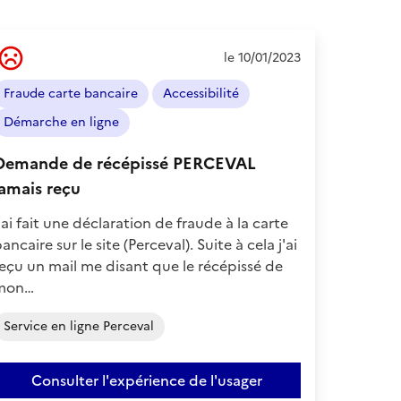
Ressenti
le 10/01/2023
de
l'usager
Fraude carte bancaire
Accessibilité
:
Négatif
Démarche en ligne
Demande de récépissé PERCEVAL
jamais reçu
'ai fait une déclaration de fraude à la carte
ancaire sur le site (Perceval). Suite à cela j'ai
eçu un mail me disant que le récépissé de
mon…
Service en ligne Perceval
Consulter l'expérience de l'usager