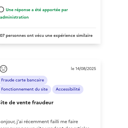
Une réponse a été apportée par
'administration
07 personnes ont vécu une expérience similaire
Ressenti
le 14/08/2025
de
l'usager
Fraude carte bancaire
:
Neutre
Fonctionnement du site
Accessibilité
Site de vente fraudeur
onjour, j'ai récemment failli me faire