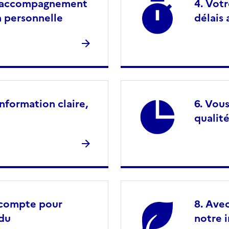
n accompagnement
Votr
n personnelle
délais
nformation claire,
Vous
qualité
n compte pour
Avec
ndu
notre 