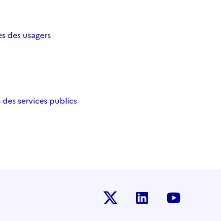
es des usagers
des services publics
Twitter-x
Linkedin
Youtub