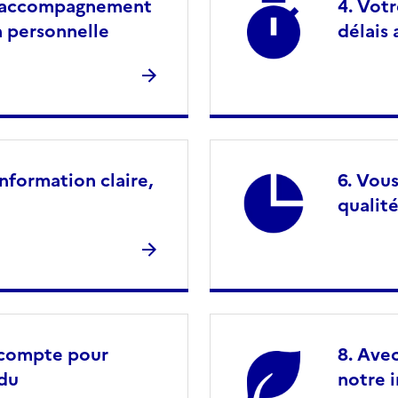
n accompagnement
Votr
n personnelle
délais
nformation claire,
Vous
qualité
n compte pour
Avec
ndu
notre 