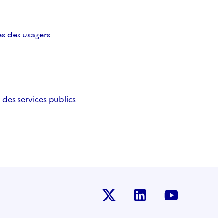
es des usagers
des services publics
Twitter-x
Linkedin
Youtub