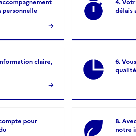
n accompagnement
Votr
n personnelle
délais
nformation claire,
Vous
qualité
n compte pour
Avec
ndu
notre 