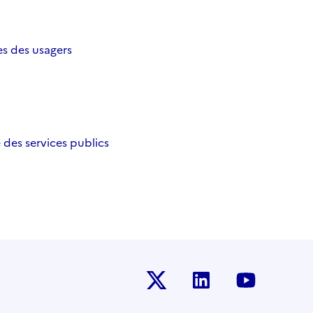
es des usagers
des services publics
Twitter-x
Linkedin
Youtub