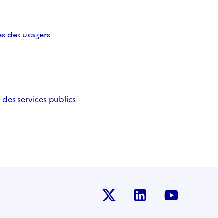
es des usagers
des services publics
Twitter-x
Linkedin
Youtub