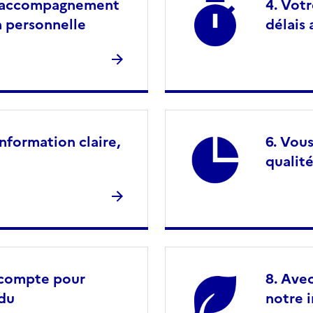
n accompagnement
Votr
n personnelle
délais
nformation claire,
Vous
qualité
n compte pour
Avec
ndu
notre 