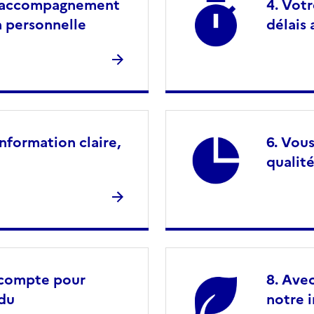
n accompagnement
Votr
n personnelle
délais
nformation claire,
Vous
qualité
n compte pour
Avec
ndu
notre 