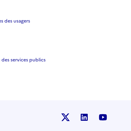
es des usagers
des services publics
Twitter-x
Linkedin
Youtub